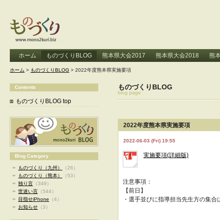
ホーム
ものづくりBLOG
熊本県大会2017
熊本県大会2018
熊本
ホーム
>
ものづくりBLOG
> 2022年度熊本県実施要項
ものづくりBLOG
Contents
blog page
ものづくりBLOG top
2022年度熊本県実施要項
2022-06-03 (Fri) 19:55
実施要項(詳細版)
Blog Category
ものづくり（九州）
（26）
ものづくり（熊本）
（53）
注意事項：
独り言
（349）
【前日】
世迷い言
（544）
・選手並びに指導担当先生方の集合
目指せiPhone
（4）
お知らせ
（3）