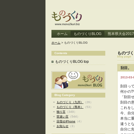
ホーム
ものづくりBLOG
熊本県大会2017
ホーム
> ものづくりBLOG
ものづく
Contents
blog page
ものづくりBLOG top
刮目。
2013-03-
刮目っ
何かのT
Blog Category
「刮目
刮目の
ものづくり（九州）
（26）
ものづくり（熊本）
（53）
これを
独り言
（349）
今、自
世迷い言
（544）
本当に
目指せiPhone
（4）
違うと
お知らせ
（3）
自分に