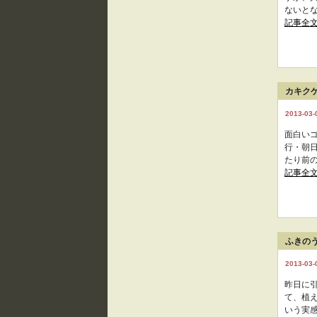
ないとな
記事全
カキク
2013-03-
面白い
行・朝
たり前の
記事全
ふきの
2013-03-
昨日に
て、植
いう実感