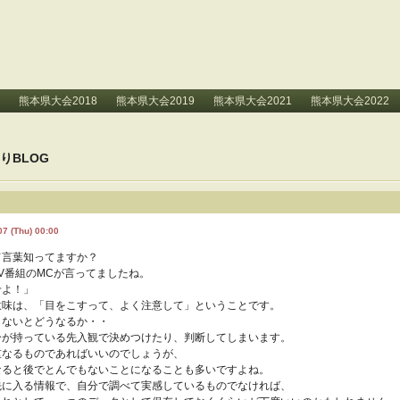
熊本県大会2018
熊本県大会2019
熊本県大会2021
熊本県大会2022
りBLOG
07 (Thu) 00:00
て言葉知ってますか？
V番組のMCが言ってましたね。
せよ！」
意味は、「目をこすって、よく注意して」ということです。
しないとどうなるか・・
分が持っている先入観で決めつけたり、判断してしまいます。
重なるものであればいいのでしょうが、
なると後でとんでもないことになることも多いですよね。
先に入る情報で、自分で調べて実感しているものでなければ、