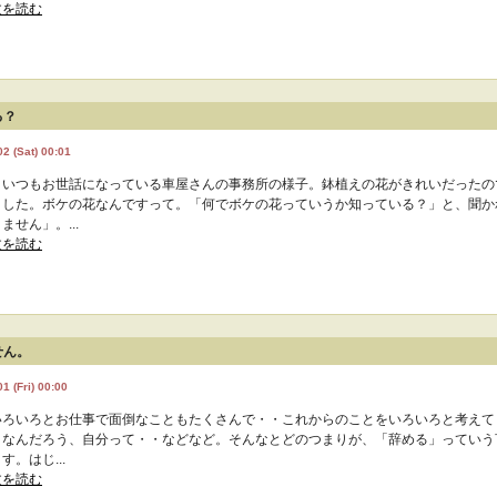
文を読む
る？
2 (Sat) 00:01
、いつもお世話になっている車屋さんの事務所の様子。鉢植えの花がきれいだったの
ました。ボケの花なんですって。「何でボケの花っていうか知っている？」と、聞か
ません」。...
文を読む
せん。
1 (Fri) 00:00
いろいろとお仕事で面倒なこともたくさんで・・これからのことをいろいろと考えて
うなんだろう、自分って・・などなど。そんなとどのつまりが、「辞める」っていう
す。はじ...
文を読む