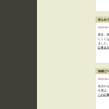
叱られ
2013-02-
最近、
にくく
ました。
記事全
快晴ど
2013-02-
先日の
今度は
この記