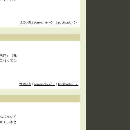
世迷い言
｜
comments（0）
｜
trackback（0）
条件』（発
これって当
世迷い言
｜
comments（0）
｜
trackback（0）
んじゃなく
来ていると