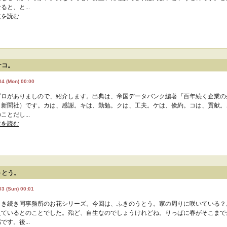
ると、と...
文を読む
ケコ。
04 (Mon) 00:00
ゴロがありましので、紹介します。出典は、帝国データバンク編著『百年続く企業の
日新聞社）です。カは、感謝。キは、勤勉。クは、工夫。ケは、倹約。コは、貢献。
ことだし...
文を読む
うとう。
03 (Sun) 00:01
引き続き同事務所のお花シリーズ。今回は、ふきのうとう。家の周りに咲いている？
えているとのことでした。殆ど、自生なのでしょうけれどね。りっぱに春がそこまで
です。後...