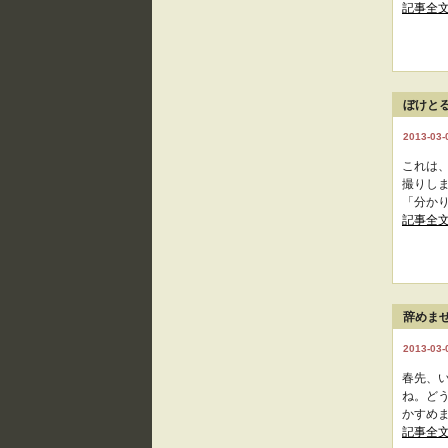
記事全
ぼけと
2013-03-0
これは
撮りし
「分かり
記事全
辞めま
2013-03-0
春先、
ね。ど
かすめま
記事全