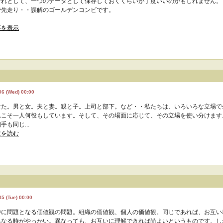
それとして、一つのデータとして保存しておくくらいが丁度いいのかもしれません。
で先走り・・誤解のゴールデンコンビです。
事を表示
06 (Wed) 00:00
なた。男と女。夫と妻。親と子。上司と部下。など・・私たちは、いろいろな立場で
れこそ一人何役もしています。そして、その場面に応じて、その立場を使い分けます
手も同じ...
文を読む
。
5 (Tue) 00:00
時に問題となる価値観の問題。組織の価値観、個人の価値観。同じであれば、お互い
異なる時がやっかい。異なっても、お互いに理解できれば尚よいというものです。し