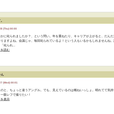
て。
28 (Thu) 00:00
誰かに叱られましたか？、という問い。年を重ねたり、キャリアが上がると、だんだ
なりますよね。会議じゃ、毎回叱られているよ！という人もいるかもしれませんね。
「叱られ...
文を読む
〜ん
27 (Wed) 00:01
ものと、ちょっと違うアングル。でも、見えているのは概ねいっしょ。晴れてて気持
、一眼レフで撮りたい！
事を表示