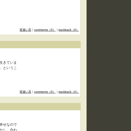
世迷い言
｜
comments（0）
｜
trackback（0）
生きていま
。というこ
世迷い言
｜
comments（0）
｜
trackback（0）
幸せなので
かし、合わ